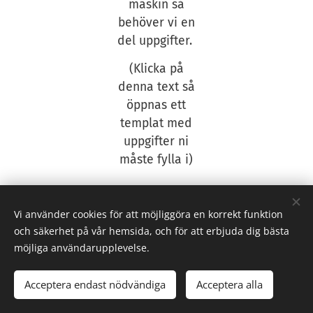
maskin så
behöver vi en
del uppgifter.
(Klicka på
denna text så
öppnas ett
templat med
uppgifter ni
måste fylla i)
Vi använder cookies för att möjliggöra en korrekt funktion
och säkerhet på vår hemsida, och för att erbjuda dig bästa
möjliga användarupplevelse.
© 2016 ATP Verktyg & Maskin AB
Acceptera endast nödvändiga
Acceptera alla
Skapad med
Webnode
Cookies